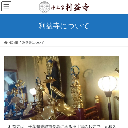
コ
ナ
ン
ビ
テ
ゲ
ン
ー
利益寺について
ツ
シ
へ
ョ
ス
ン
HOME
利益寺について
キ
に
ッ
移
プ
動
利益寺は、千葉県香取市長島にある浄土宗のお寺で、元和３