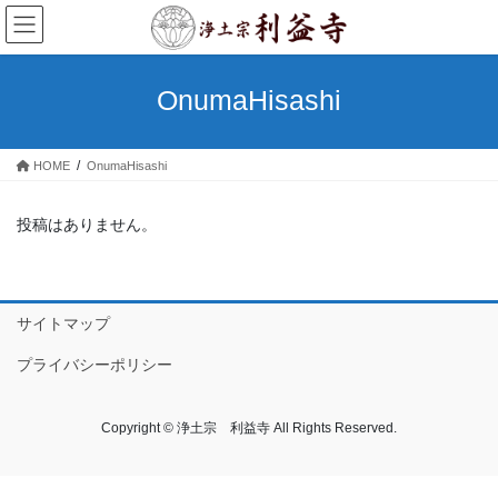
コ
ナ
ン
ビ
テ
ゲ
ン
ー
OnumaHisashi
ツ
シ
へ
ョ
ス
ン
HOME
OnumaHisashi
キ
に
ッ
移
プ
動
投稿はありません。
サイトマップ
プライバシーポリシー
Copyright © 浄土宗 利益寺 All Rights Reserved.